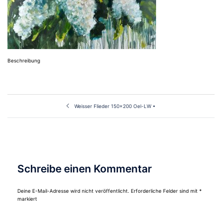
Beschreibung
Beitragsnavigation
Weisser Flieder 150×200 Oel-LW •
Schreibe einen Kommentar
Deine E-Mail-Adresse wird nicht veröffentlicht.
Erforderliche Felder sind mit
*
markiert