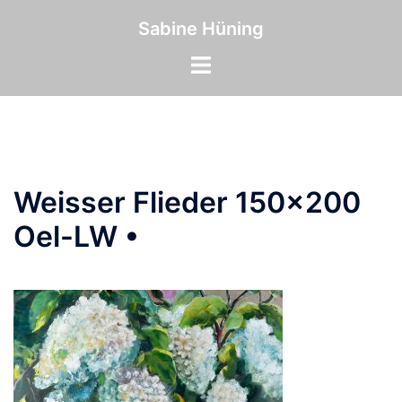
Zum
Inhalt
Sabine Hüning
springen
Menü
umschalten
Weisser Flieder 150×200
Oel-LW •