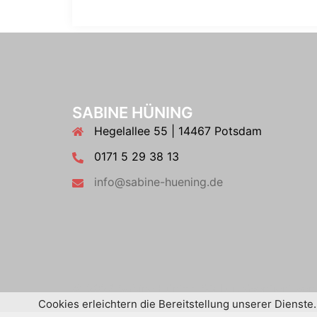
SABINE HÜNING
Hegelallee 55 | 14467 Potsdam
0171 5 29 38 13
info@sabine-huening.de
© 2026 Sabine Hüning. Stolz präsentiert vo
Cookies erleichtern die Bereitstellung unserer Dienste