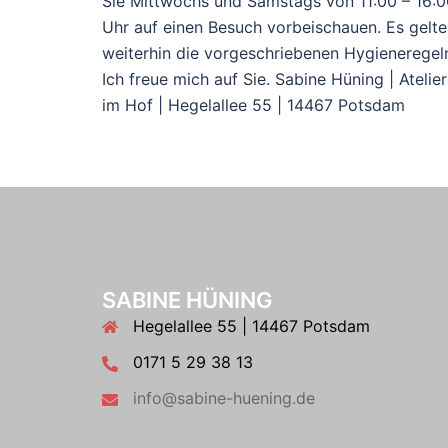
Sie Mittwochs und Samstags von 11:00 – 16:0
Uhr auf einen Besuch vorbeischauen. Es gelt
weiterhin die vorgeschriebenen Hygieneregel
Ich freue mich auf Sie. Sabine Hüning | Atelier
im Hof | Hegelallee 55 | 14467 Potsdam
SABINE HÜNING
Hegelallee 55 | 14467 Potsdam
0171 5 29 38 13
info@sabine-huening.de