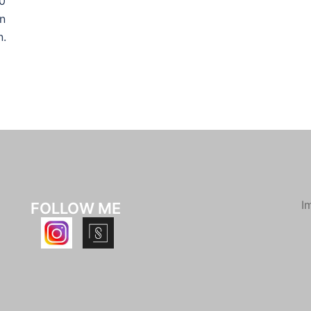
0
en
n.
I
FOLLOW ME