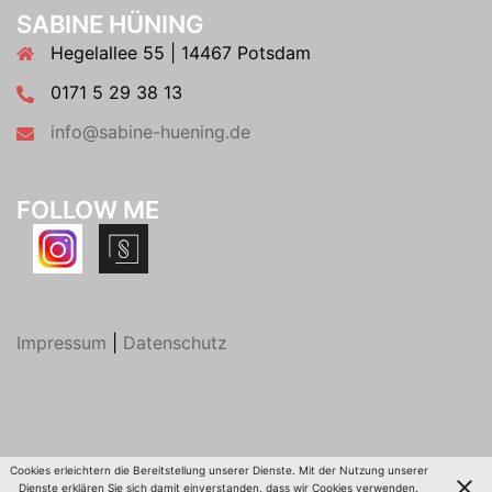
SABINE HÜNING
Hegelallee 55 | 14467 Potsdam
0171 5 29 38 13
info@sabine-huening.de
FOLLOW ME
Impressum
|
Datenschutz
Cookies erleichtern die Bereitstellung unserer Dienste. Mit der Nutzung unserer
© 2026 Sabine Hüning. Stolz präsentiert von
Sydney
Dienste erklären Sie sich damit einverstanden, dass wir Cookies verwenden.