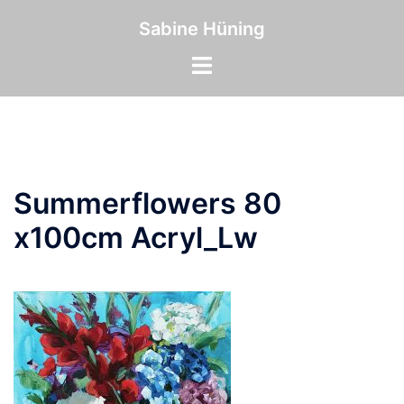
Zum
Inhalt
Sabine Hüning
springen
Menü
umschalten
Summerflowers 80
x100cm Acryl_Lw