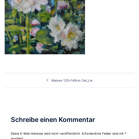
Beitragsnavigation
Malven 120x140cm Oel_Lw
Schreibe einen Kommentar
Deine E-Mail-Adresse wird nicht veröffentlicht.
Erforderliche Felder sind mit
*
markiert