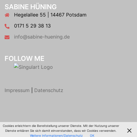
SABINE HÜNING
Hegelallee 55 | 14467 Potsdam
0171 5 29 38 13
info@sabine-huening.de
FOLLOW ME
Impressum
|
Datenschutz
Cookies erleichtern die Bereitstellung unserer Dienste. Mit der Nutzung unserer
© 2026 Sabine Hüning. Stolz präsentiert von
Sydney
Dienste erklären Sie sich damit einverstanden, dass wir Cookies verwenden.
Weitere Informationen/Datenschutz
OK