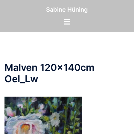
Zum
Inhalt
Sabine Hüning
springen
Menü
umschalten
Malven 120x140cm
Oel_Lw