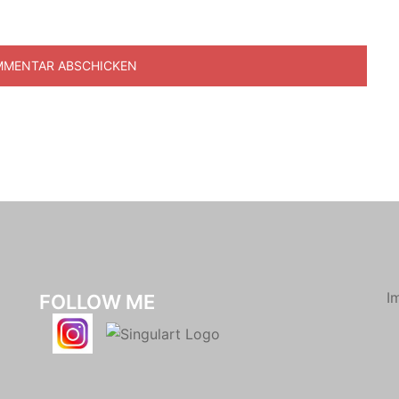
I
FOLLOW ME