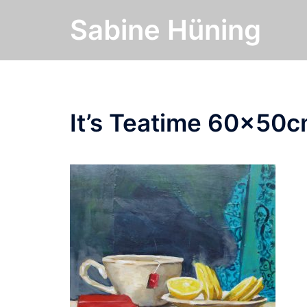
Zum
Sabine Hüning
Inhalt
springen
It’s Teatime 60x50c