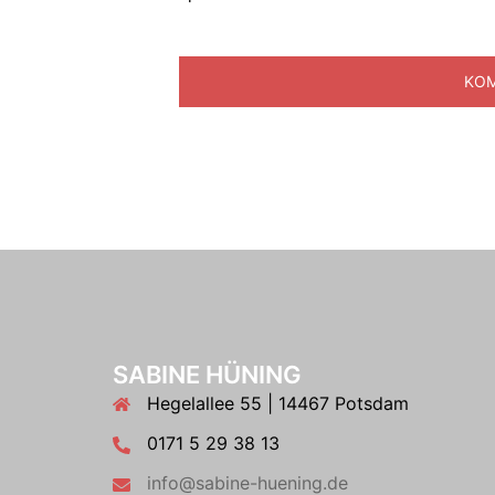
SABINE HÜNING
Hegelallee 55 | 14467 Potsdam
0171 5 29 38 13
info@sabine-huening.de