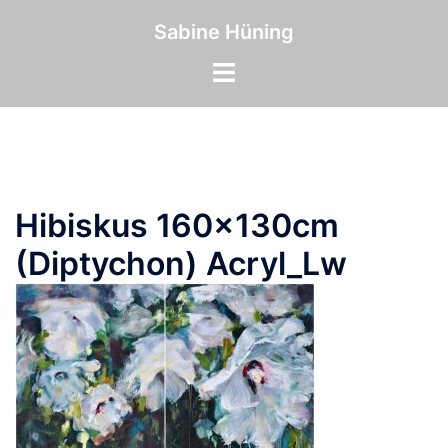
Zum
Inhalt
Sabine Hüning
springen
Menü
umschalten
Hibiskus 160x130cm
(Diptychon) Acryl_Lw