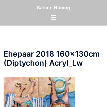
Zum
Inhalt
Sabine Hüning
springen
Menü
umschalten
Ehepaar 2018 160x130cm
(Diptychon) Acryl_Lw