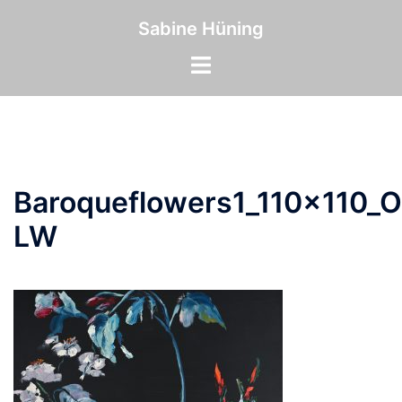
Zum
Inhalt
Sabine Hüning
springen
Menü
umschalten
Baroqueflowers1_110x110_O
LW