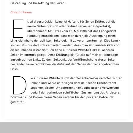
Gestaltung und Umsetzung der Seiten:
Christof Rieken
E
s wird ausdrücklich keinerlei Haftung für Seiten Dritter, auf die
meine Seiten grafisch oder textuell verweisen (Hyperlinks),
übernommen! Mit Urteil vom 12. Mai 1998 hat das Landgericht
Hamburg entschieden, dass man durch die Ausbringung eines
Links die Inhalte der gelinkten Seite ggf. mit zu verantworten hat. Dies kann –
so das LG – nur dadurch verhindert werden, dass man sich ausdrücklich von
diesen Inhalten distanziert. Ich habe auf dieser Website Links zu anderen
Seiten im Internet gelegt. Diese Erklärung gilt für alle auf meiner Homepage
ausgebrachten Links. Zu dem Zeitpunkt der Veröffentlichung dieser Seite
bestanden keine rechtlichen Verstöße auf den Seiten der hier angebrachten
Links.
D
ie auf dieser Website durch den Seitenbetreiber veröffentlichten
Inhalte und Werke unterliegen dem deutschen Urheberrecht.
Jede von diesem Urheberrecht nicht zugelassene Verwertung
bedarf der vorherigen schriftlichen Zustimmung des Anbieters.
Downloads und Kopien dieser Seiten sind nur für den privaten Gebrauch
gestattet.