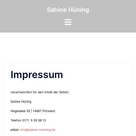
Zum
Inhalt
Sabine Hüning
springen
Menü
umschalten
Impressum
verantwortlich für den Inhalt der Seiten:
Sabine Hüning
Hegelallee 55 | 14467 Potsdam
Telefon 0171. 5 29 38 13
eMail:
info@sabine-huening.de